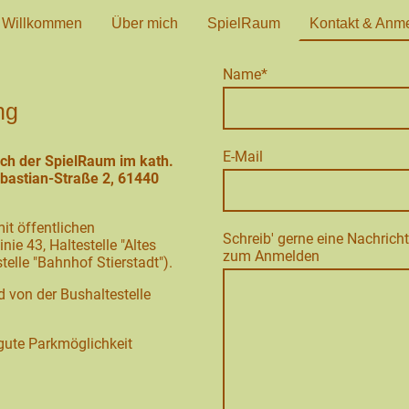
Willkommen
Über mich
SpielRaum
Kontakt & Anm
Name
*
ng
E-Mail
ch der SpielRaum im kath.
ebastian-Straße 2, 61440
it öffentlichen
Schreib' gerne eine Nachric
nie 43, Haltestelle "Altes
zum Anmelden
telle "Bahnhof Stierstadt").
von der Bushaltestelle
 gute Parkmöglichkeit